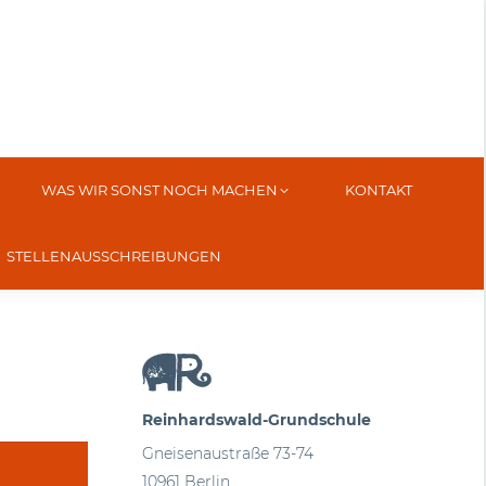
WAS WIR SONST NOCH MACHEN
KONTAKT
STELLENAUSSCHREIBUNGEN
Reinhardswald-Grundschule
Gneisenaustraße 73-74
10961 Berlin