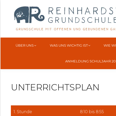
ÜBER UNS
WAS UNS WICHTIG IST
WIE W
ANMELDUNG SCHULJAHR 202
UNTERRICHTSPLAN
1. Stunde
8:10 bis 8:55