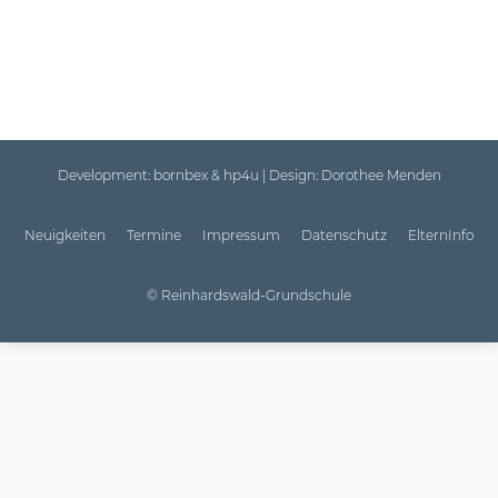
Development:
bornbex & hp4u
| Design:
Dorothee Menden
Neuigkeiten
Termine
Impressum
Datenschutz
ElternInfo
© Reinhardswald-Grundschule