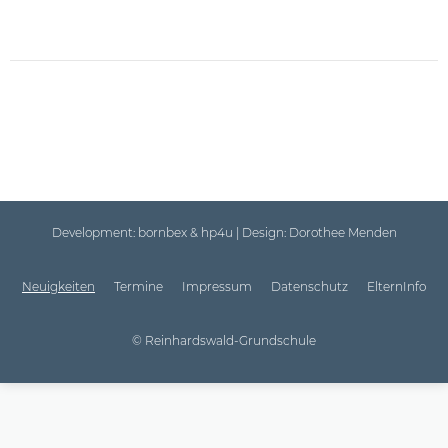
Development:
bornbex & hp4u
| Design:
Dorothee Menden
Neuigkeiten
Termine
Impressum
Datenschutz
ElternInfo
© Reinhardswald-Grundschule