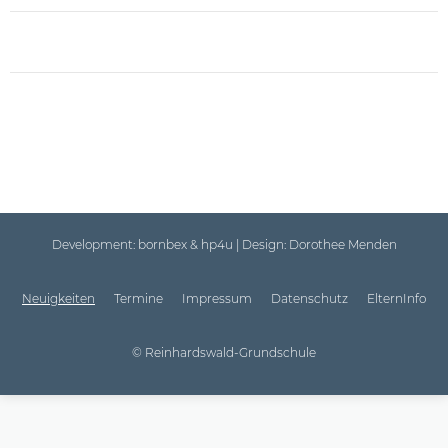
Development:
bornbex & hp4u
| Design:
Dorothee Menden
Neuigkeiten
Termine
Impressum
Datenschutz
ElternInfo
© Reinhardswald-Grundschule