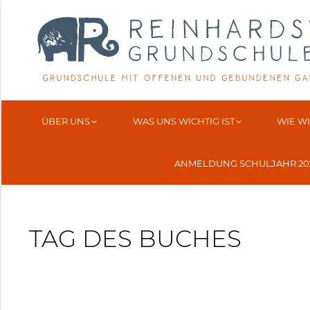
ÜBER UNS
WAS UNS WICHTIG IST
WIE W
ANMELDUNG SCHULJAHR 202
TAG DES BUCHES