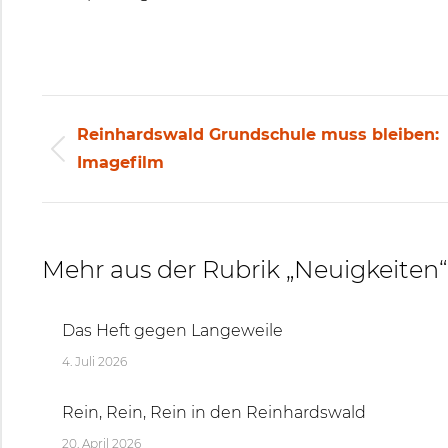
Beitragsnavigation
Reinhardswald Grundschule muss bleiben:
Vorheriger
Imagefilm
Beitrag:
Mehr aus der Rubrik „Neuigkeiten“
Das Heft gegen Langeweile
4. Juli 2026
Rein, Rein, Rein in den Reinhardswald
20. April 2026