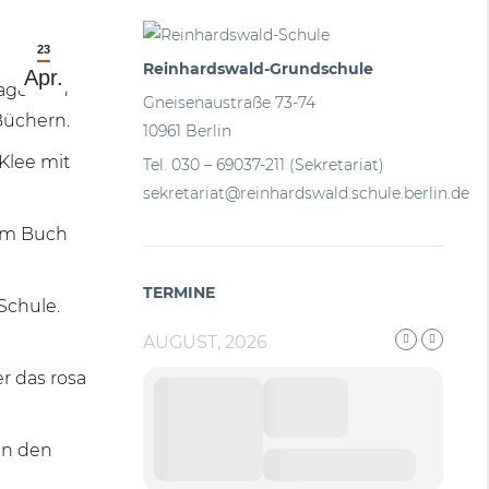
23
Reinhardswald-Grundschule
Apr.
ages ein
Gneisenaustraße 73-74
Büchern.
10961 Berlin
Klee mit
Tel. 030 – 69037-211 (Sekretariat)
sekretariat@reinhardswald.schule.berlin.de
dem Buch
TERMINE
Schule.
AUGUST, 2026
r das rosa
in den