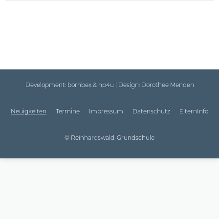
Development:
bornbex & hp4u
| Design:
Dorothee Menden
Neuigkeiten
Termine
Impressum
Datenschutz
ElternInfo
© Reinhardswald-Grundschule