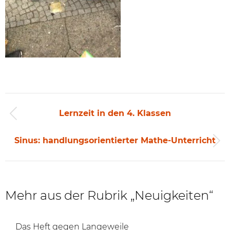
Beitragsnavigation
Lernzeit in den 4. Klassen
Vorheriger
Beitrag:
Sinus: handlungsorientierter Mathe-Unterricht
Nächster
Beitrag:
Mehr aus der Rubrik „Neuigkeiten“
Das Heft gegen Langeweile