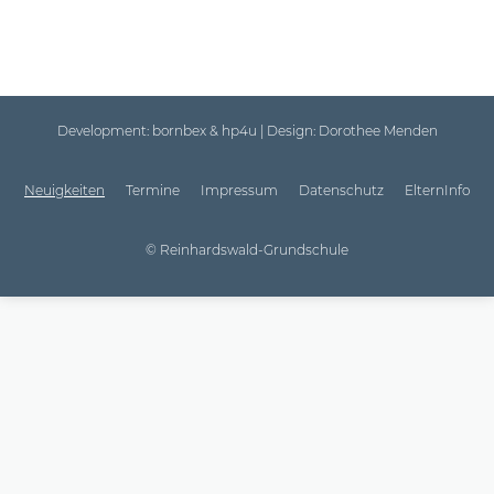
Development:
bornbex & hp4u
| Design:
Dorothee Menden
Neuigkeiten
Termine
Impressum
Datenschutz
ElternInfo
© Reinhardswald-Grundschule