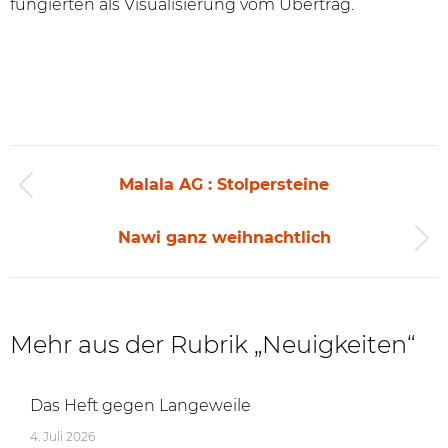
fungierten als Visualisierung vom Übertrag.
Beitragsnavigation
Malala AG : Stolpersteine
Vorheriger
Beitrag:
Nawi ganz weihnachtlich
Nächster
Beitrag:
Mehr aus der Rubrik „Neuigkeiten“
Das Heft gegen Langeweile
4. Juli 2026